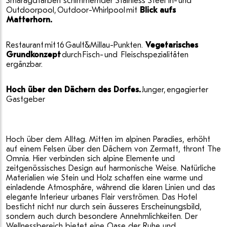
Smaragdfarben schimmernder Stainless Steel In- und
Outdoorpool, Outdoor-Whirlpool mit
Blick aufs
Matterhorn.
Restaurant mit 16 Gault&Millau-Punkten.
Vegetarisches
Grundkonzept
durch Fisch- und Fleischspezialitäten
ergänzbar.
Hoch über den Dächern des Dorfes.
Junger, engagierter
Gastgeber
Hoch über dem Alltag. Mitten im alpinen Paradies, erhöht
auf einem Felsen über den Dächern von Zermatt, thront The
Omnia. Hier verbinden sich alpine Elemente und
zeitgenössisches Design auf harmonische Weise. Natürliche
Materialien wie Stein und Holz schaffen eine warme und
einladende Atmosphäre, während die klaren Linien und das
elegante Interieur urbanes Flair verströmen. Das Hotel
besticht nicht nur durch sein äusseres Erscheinungsbild,
sondern auch durch besondere Annehmlichkeiten. Der
Wellnessbereich bietet eine Oase der Ruhe und