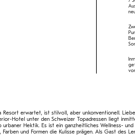
7 
Au
ne
Zwe
Pun
Ber
Son
Inm
gef
vor
ort erwartet, ist stilvoll, aber unkonventionell. Liebev
rior-Hotel unter den Schweizer Topadressen liegt inmit
 urbaner Hektik. Es ist ein ganzheitliches Wellness- un
, Farben und Formen die Kulisse prägen. Als Gast des Le