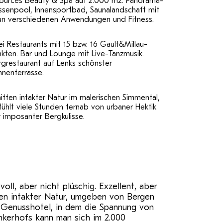
Sources Beauty & Spa auf 2.000 m2: Panorama-
ssenpool, Innensportbad, Saunalandschaft mit
un verschiedenen Anwendungen und Fitness.
i Restaurants mit 15 bzw. 16 Gault&Millau-
kten. Bar und Lounge mit Live-Tanzmusik.
grestaurant auf Lenks schönster
nenterrasse.
itten intakter Natur im malerischen Simmental,
ühlt viele Stunden fernab von urbaner Hektik
 imposanter Bergkulisse.
oll, aber nicht plüschig. Exzellent, aber
ten intakter Natur, umgeben von Bergen
d Genusshotel, in dem die Spannung von
nkerhofs kann man sich im 2.000