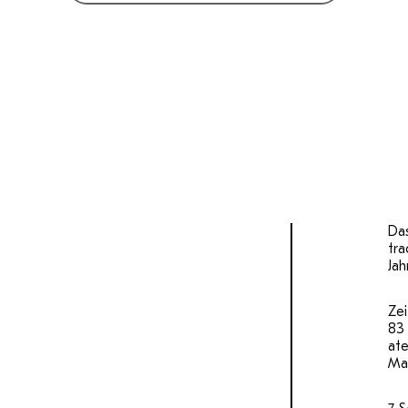
Das
tra
Ja
Zei
83 
at
Mas