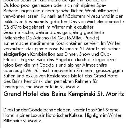
pool entspannen, die frische Bergluft im beheizten
Outdoorpool geniessen oder sich mit alpinen Spa-
Behandlungen und einem ganzheitlichen Wohlfühlkonzept
verwöhnen lassen. Kulinarik auf höchstem Niveau wird in den
exklusiven Restaurants geboten: Das von Michelin prämierte
Cà d’Oro begeistert im Winter mit exquisiter
Gourmetküche, während das ganzjährig geöffnete
italienische Da Adriano (14 Gault&Millau-Punkte)
authentische mediterrane Köstlichkeiten serviert. Im Winter
verzaubert das glamouröse Billionaire St. Moritz mit seiner
einzigartigen Kombination aus Dinner, Show und Club-
Erlebnis. Ergänzt wird das Angebot durch die legendäre
Igloo Bar, die mit Cocktails und alpiner Atmosphäre
überzeugt. Mit 76 frisch renovierten Zimmern, grosszügigen
Suiten und exklusiven Residences bietet das Grand Hotel
des Bains Kempinski den perfekten Rahmen für
unvergessliche Momente in St. Moritz.
Grand Hotel des Bains Kempinski St. Moritz
Direkt an der Gondelbahn gelegen, vereint das Fünf-Sterne-
Hotel alpinen Luxus in historischer Kulisse. Highlight im Winter:
Billionaire St. Moritz.