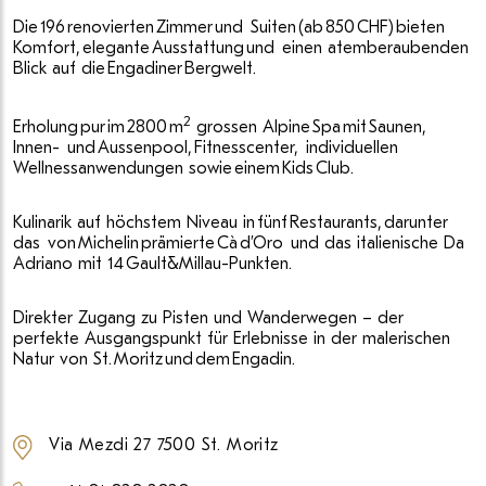
Die 196 renovierten Zimmer und Suiten (ab 850 CHF) bieten
Komfort, elegante Ausstattung und einen atemberaubenden
Blick auf die Engadiner Bergwelt.
2
Erholung pur im 2800 m
grossen Alpine Spa mit Saunen,
Innen- und Aussenpool, Fitnesscenter, individuellen
Wellnessanwendungen sowie einem Kids Club.
Kulinarik auf höchstem Niveau in fünf Restaurants, darunter
das von Michelin prämierte Cà d’Oro und das italienische Da
Adriano mit 14 Gault&Millau-Punkten.
Direkter Zugang zu Pisten und Wanderwegen – der
perfekte Ausgangspunkt für Erlebnisse in der malerischen
Natur von St. Moritz und dem Engadin.
Via Mezdi 27 7500 St. Moritz