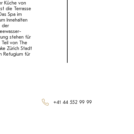
er Küche von
st die Terrasse
 Das Spa im
um Innehalten
l der
Seewasser-
rung stehen für
 Teil von The
ake Zürich Stadt
in Refugium für
+41 44 552 99 99