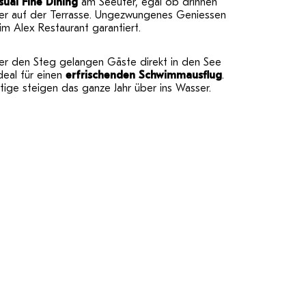
sual Fine Dining
am Seeufer, egal ob drinnen
er auf der Terrasse. Ungezwungenes Geniessen
 im Alex Restaurant garantiert.
er den Steg gelangen Gäste direkt in den See
deal für einen
erfrischenden Schwimmausflug
.
ige steigen das ganze Jahr über ins Wasser.