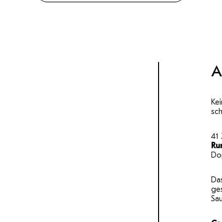
A
Kei
sc
41
Ru
Do
Das
ge
Sa