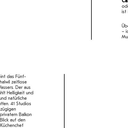
Ca
od
ist
Üb
– i
Mut
int das Fünf-
alwil zeitlose
Wassers. Der aus
hlt Helligkeit und
nd natürliche
affen. 41 Studios
szügigen
privatem Balkon
Blick auf den
 Küchenchef